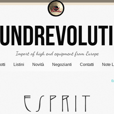
undrevolut
Import of high end equipment from Europe
tti
Listini
Novità
Negozianti
Contatti
Note L
E