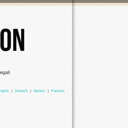
ion
egali
nglish
|
Deutsch
|
Italiano
|
Français