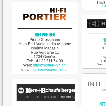
E-mail
htt
HiFi Portier
H
Pierre Grossmann
High-End Audio, radio-tv, home
M
Hir
cinéma Magasin
Rue Verdaine 11
1204 Genève
Te
Tel: +41 22 311 64 09
E-m
Web :
Web:
https://portier-hifi.ch/
email:
portier@portier-hifi.ch
Int