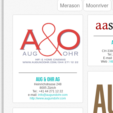
Merason
Moonriver
CH-338
Tel.
E-mail 
Web :
ht
Aug & Ohr AG
Heinrichstrasse 248
8005 Zürich
Tel.: +41 44 271 12 22
e-mail:
info@augundohr.com
http://www.augundohr.com