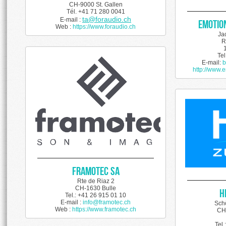
CH-9000 St. Gallen
Tél. +41 71 280 0041
ta@foraudio.ch
E-mail :
EMOTIO
Web :
https://www.foraudio.ch
Ja
R
Te
E-mail:
b
http://www.e
Framotec SA
Rte de Riaz 2
CH-1630 Bulle
H
Tel.: +41 26 915 01 10
E-mail :
info@framotec.ch
Sch
Web :
https://www.
framotec.ch
CH
Tel.