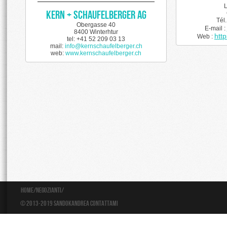
L
Kern + Schaufelberger AG
Tél
Obergasse 40
E-mail :
8400 Winterhtur
http
Web :
tel: +41 52 209 03 13
mail:
info@kernschaufelberger.ch
web:
www.kernschaufelberger.ch
Home
/
Negozianti
/
© 2013-2019 Sandokandrea
Contattami