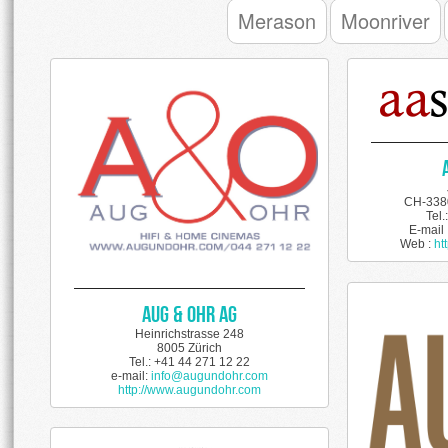
Merason
Moonriver
CH-338
Tel.
E-mail 
Web :
ht
Aug & Ohr AG
Heinrichstrasse 248
8005 Zürich
Tel.: +41 44 271 12 22
e-mail:
info@augundohr.com
http://www.augundohr.com