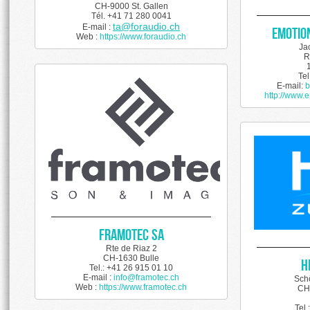
CH-9000 St. Gallen
Tél. +41 71 280 0041
ta@foraudio.ch
E-mail :
EMOTIO
Web :
https://www.foraudio.ch
Ja
R
Te
E-mail:
b
http://www.e
Framotec SA
Rte de Riaz 2
CH-1630 Bulle
H
Tel.: +41 26 915 01 10
E-mail :
info@framotec.ch
Sch
Web :
https://www.
framotec.ch
CH
Tel.