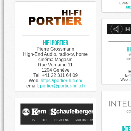
E-mail
htt
HiFi Portier
H
Pierre Grossmann
High-End Audio, radio-tv, home
M
Hir
cinéma Magasin
Rue Verdaine 11
1204 Genève
Te
Tel: +41 22 311 64 09
E-m
Web :
Web:
https://portier-hifi.ch/
email:
portier@portier-hifi.ch
Int