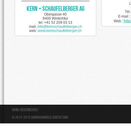
L
Kern + Schaufelberger AG
Tél
Obergasse 40
E-mail :
8400 Winterhtur
http
Web :
tel: +41 52 209 03 13
mail:
info@kernschaufelberger.ch
web:
www.kernschaufelberger.ch
Home
/
Revendeurs
/
© 2013-2019 Sandokandrea
Contattami