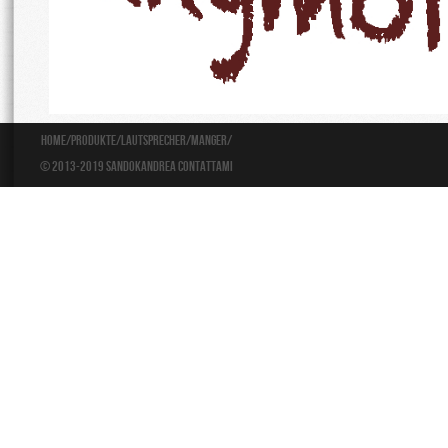
Home
/
Produkte
/
Lautsprecher
/
Manger
/
© 2013-2019 Sandokandrea
Contattami