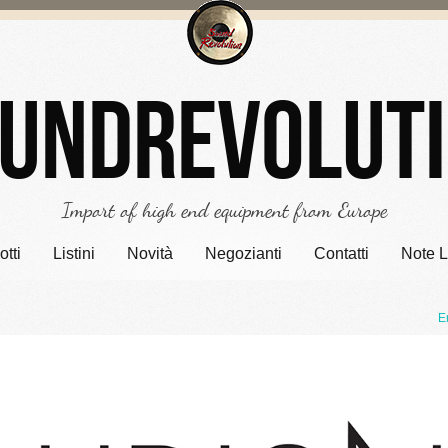
undrevolut
Import of high end equipment from Europe
tti
Listini
Novità
Negozianti
Contatti
Note L
E