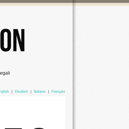
ion
egali
nglish
|
Deutsch
|
Italiano
|
Français