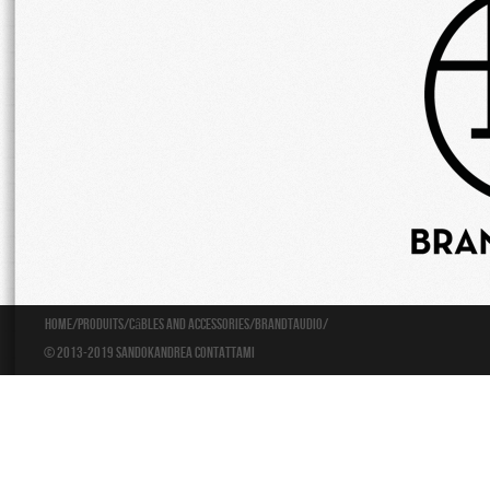
Home
/
Produits
/
Câbles and Accessories
/
BrandtAudio
/
© 2013-2019 Sandokandrea
Contattami